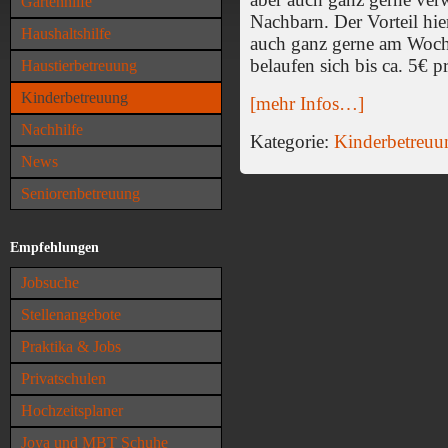
Gartenhilfe
Nachbarn. Der Vorteil hie
Haushaltshilfe
auch ganz gerne am Woc
belaufen sich bis ca. 5€ p
Haustierbetreuung
Kinderbetreuung
[mehr Infos…]
Nachhilfe
Kategorie:
Kinderbetreuu
News
Seniorenbetreuung
Empfehlungen
Jobsuche
Stellenangebote
Praktika & Jobs
Privatschulen
Hochzeitsplaner
Joya und MBT Schuhe