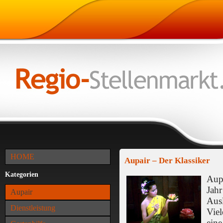
HOME
Aupair – Der Klassiker
Kategorien
Aup
Jahr
Aupair
Ausl
Dienstleistung
Vie
eine