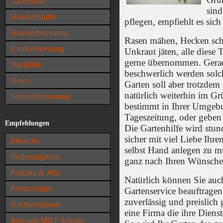
Gartenhilfe
sind
Haushaltshilfe
pflegen, empfiehlt es sich
Haustierbetreuung
Rasen mähen, Hecken sch
Kinderbetreuung
Unkraut jäten, alle diese
gerne übernommen. Gerad
Nachhilfe
beschwerlich werden solch
News
Garten soll aber trotzdem
natürlich weiterhin im Grü
Seniorenbetreuung
bestimmt in Ihrer Umgebu
Tageszeitung, oder geben 
Empfehlungen
Die Gartenhilfe wird st
sicher mit viel Liebe Ihr
Jobsuche
selbst Hand anlegen zu m
Stellenangebote
ganz nach Ihren Wünschen
Praktika & Jobs
Natürlich können Sie auc
Privatschulen
Gartenservice beauftragen
zuverlässig und preislich 
Hochzeitsplaner
eine Firma die ihre Dienst
Joya und MBT Schuhe