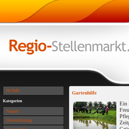
HOME
Gartenhilfe
Kategorien
Ein
Freu
Aupair
Pfle
Dienstleistung
Zeit
Grü